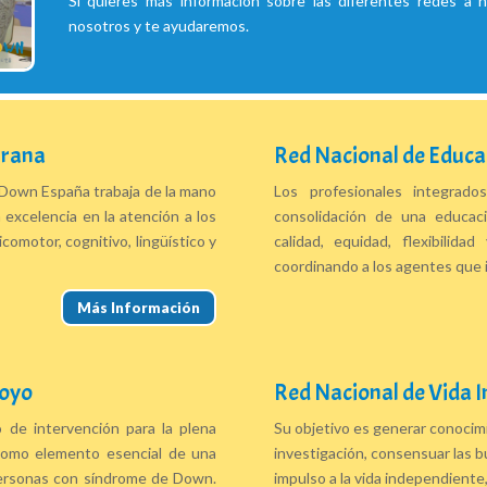
Si quieres más información sobre las diferentes redes a n
nosotros y te ayudaremos.
prana
Red Nacional de Educa
Down España trabaja de la mano
Los profesionales integrado
 excelencia en la atención a los
consolidación de una educaci
omotor, cognitivo, lingüístico y
calidad, equidad, flexibilida
coordinando a los agentes que 
Más Información
poyo
Red Nacional de Vida 
de intervención para la plena
Su objetivo es generar conocimi
a como elemento esencial de una
investigación, consensuar las b
personas con síndrome de Down.
impulso a la vida independiente