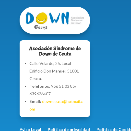
Asociación Síndrome de
Down de Ceuta
Calle Velarde, 25. Local
Edificio Don Manuel. 51001
Ceuta.
Teléfonos:
956 51 03 85/
639626407
Email:
downceuta@hotmail.c
om
Aviso Legal
Política de privacidad
Política de Cooki